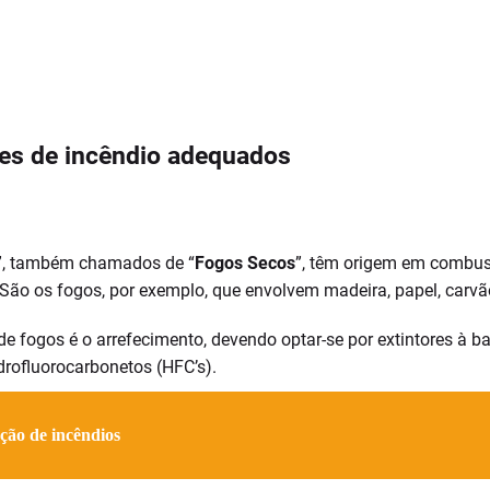
ores de incêndio adequados
”, também chamados de “
Fogos Secos
”, têm origem em combust
São os fogos, por exemplo, que envolvem madeira, papel, carvão
e fogos é o arrefecimento, devendo optar-se por extintores à b
drofluorocarbonetos (HFC’s).
eção de incêndios