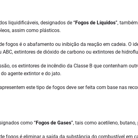
s liquidificáveis, designados de “
Fogos de Líquidos
”, também
 óleos, assim como plásticos.
e fogos é o abafamento ou inibição da reação em cadeia. O ideal
 ABC, extintores de dióxido de carbono ou extintores de hidrofl
ssão, os extintores de incêndio da Classe B que contenham outr
do agente extintor e do jato.
ue apresentem este tipo de fogos deve ser feita com base nas r
signados como “
Fogos de Gases
”, tais como acetileno, butano,
 de fogos é eliminar a saída da substância do combustível em 