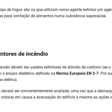
e tipo de fogos são os que utilizam como agente extintor um a
uras para confeção de alimentos numa substância saponácea.
intores de incêndio
ensão devem ser usados extintores de dióxido de carbono (se o d
o ensaio dielétrico definido na
Norma Europeia EN 3-7
. Por o
 elétrica.
deverá ser convenientemente avaliada, uma vez que a descarga 
o, colocar em causa a evacuação do edifício e mesmo as ações 