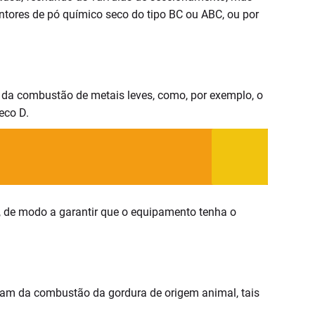
ntores de pó químico seco do tipo BC ou ABC, ou por
m da combustão de metais leves, como, por exemplo, o
eco D.
, de modo a garantir que o equipamento tenha o
ultam da combustão da gordura de origem animal, tais