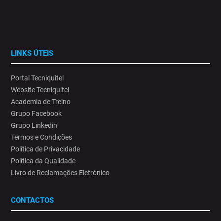
Porque proteger quem trabalha hoje é investir no futuro das
organizações.⁣
#SaúdeOcupacional#AlteraçõesClimáticas #ProteçãoSolar
14
0
LINKS ÚTEIS
Portal Tecniquitel
Website Tecniquitel
Academia de Treino
Grupo Facebook
Grupo Linkedin
Termos e Condições
Política de Privacidade
Política da Qualidade
Livro de Reclamações Eletrónico
CONTACTOS