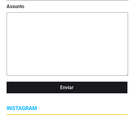
Assunto
INSTAGRAM
🌡️ As alterações climáticas já estão a transformar as condições